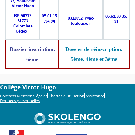
33, Boulevard
Victor Hugo
BP 50317
05.61.15
05.61.30.35.
0312092F@ac-
31773
.94.94
91
toulouse.fr
Colomiers
Cédex
Dossier inscription:
Dossier de réinscription:
5ème, 4ème et 3ème
6ème
Collège Victor Hugo
Contacts
Mentions légales
Chartes d'utilisation
Assistance
Données personnelles