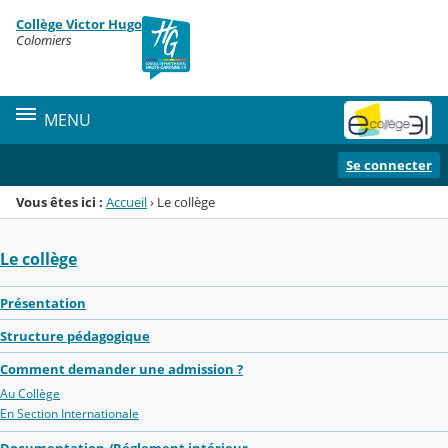
Panneau de gestion des cookies
Collège Victor Hugo
Menu de la rubrique
Contenu
Colomiers
MENU
Se connecter
Vous êtes ici :
Accueil
›
Le collège
Le collège
Présentation
Structure pédagogique
Comment demander une admission ?
Au Collège
En Section Internationale