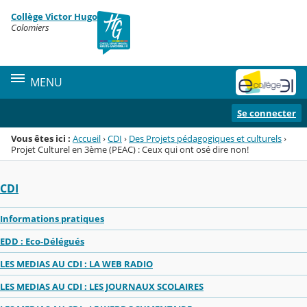
Panneau de gestion des cookies
Collège Victor Hugo
Menu de la rubrique
Contenu
Colomiers
MENU
Se connecter
Vous êtes ici :
Accueil
›
CDI
›
Des Projets pédagogiques et culturels
›
Projet Culturel en 3ème (PEAC) : Ceux qui ont osé dire non!
CDI
Informations pratiques
EDD : Eco-Délégués
LES MEDIAS AU CDI : LA WEB RADIO
LES MEDIAS AU CDI : LES JOURNAUX SCOLAIRES