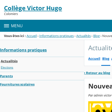
Panneau de gestion des cookies
Collège Victor Hugo
Menu de la rubrique
Contenu
Colomiers
MENU
Vous êtes ici :
Accueil
›
Informations pratiques
›
Actualités
›
Blog
›
Nouvea
Actualit
Informations pratiques
Accueil
Blog
Actualités
Elections
‹
Retour au blog
Parents
Nouveau
Fournitures scolaires
Par admin victor