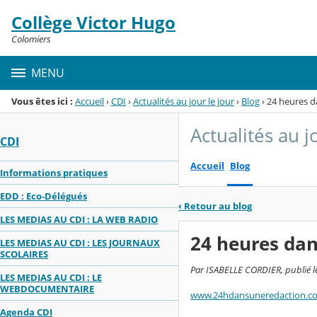
Panneau de gestion des cookies
Collège Victor Hugo
Menu de la rubrique
Contenu
Colomiers
MENU
Vous êtes ici :
Accueil
›
CDI
›
Actualités au jour le jour
›
Blog
›
24 heures d
Actualités au j
CDI
Accueil
Blog
Informations pratiques
EDD : Eco-Délégués
‹
Retour au blog
LES MEDIAS AU CDI : LA WEB RADIO
24 heures dan
LES MEDIAS AU CDI : LES JOURNAUX
SCOLAIRES
Par ISABELLE CORDIER, publié le
LES MEDIAS AU CDI : LE
WEBDOCUMENTAIRE
www.24hdansuneredaction.co
Agenda CDI