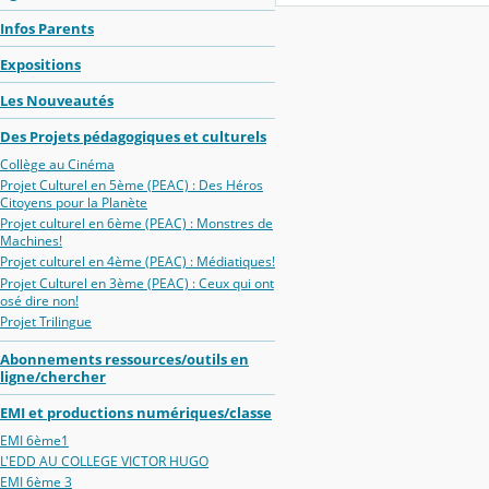
Infos Parents
Expositions
Les Nouveautés
Des Projets pédagogiques et culturels
Collège au Cinéma
Projet Culturel en 5ème (PEAC) : Des Héros
Citoyens pour la Planète
Projet culturel en 6ème (PEAC) : Monstres de
Machines!
Projet culturel en 4ème (PEAC) : Médiatiques!
Projet Culturel en 3ème (PEAC) : Ceux qui ont
osé dire non!
Projet Trilingue
Abonnements ressources/outils en
ligne/chercher
EMI et productions numériques/classe
EMI 6ème1
L'EDD AU COLLEGE VICTOR HUGO
EMI 6ème 3