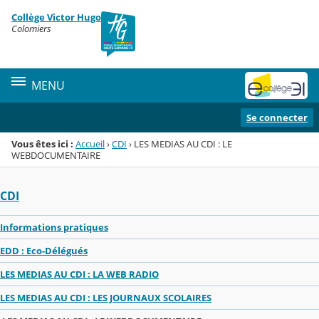
Panneau de gestion des cookies
Collège Victor Hugo
Menu de la rubrique
Contenu
Colomiers
MENU
Se connecter
Vous êtes ici :
Accueil
›
CDI
›
LES MEDIAS AU CDI : LE
WEBDOCUMENTAIRE
CDI
Informations pratiques
EDD : Eco-Délégués
LES MEDIAS AU CDI : LA WEB RADIO
LES MEDIAS AU CDI : LES JOURNAUX SCOLAIRES