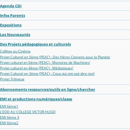
Agenda CDI
Infos Parents
Expositions
Les Nouveautés
Des Projets pédagogiques et culturels
Collège au Cinéma
Projet Culturel en 5ème (PEAC) : Des Héros Citoyens pour la Planète
Projet culturel en 6ème (PEAC) : Monstres de Machines!
Projet culturel en 4ème (PEAC) : Médiatiques!
Projet Culturel en 3ème (PEAC) : Ceux qui ont osé dire non!
Projet Trilingue
Abonnements ressources/outils en ligne/chercher
EMI et productions numériques/classe
EMI 6ème1
L'EDD AU COLLEGE VICTOR HUGO
EMI 6ème 3
EMI 6ème2