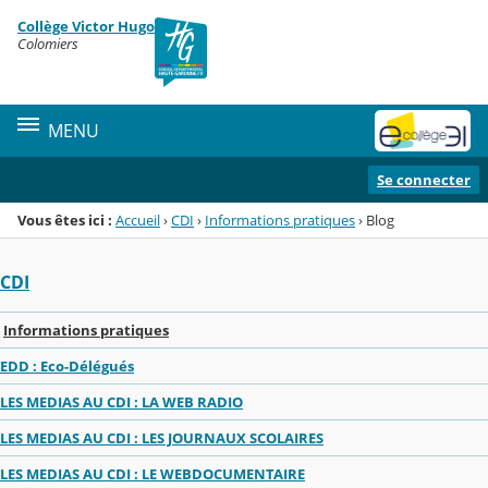
Panneau de gestion des cookies
Collège Victor Hugo
Menu de la rubrique
Contenu
Colomiers
MENU
Se connecter
Vous êtes ici :
Accueil
›
CDI
›
Informations pratiques
›
Blog
CDI
Informations pratiques
EDD : Eco-Délégués
LES MEDIAS AU CDI : LA WEB RADIO
LES MEDIAS AU CDI : LES JOURNAUX SCOLAIRES
LES MEDIAS AU CDI : LE WEBDOCUMENTAIRE