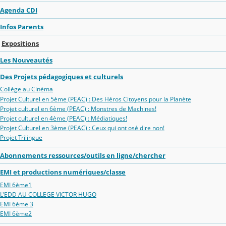
Agenda CDI
Infos Parents
Expositions
Les Nouveautés
Des Projets pédagogiques et culturels
Collège au Cinéma
Projet Culturel en 5ème (PEAC) : Des Héros Citoyens pour la Planète
Projet culturel en 6ème (PEAC) : Monstres de Machines!
Projet culturel en 4ème (PEAC) : Médiatiques!
Projet Culturel en 3ème (PEAC) : Ceux qui ont osé dire non!
Projet Trilingue
Abonnements ressources/outils en ligne/chercher
EMI et productions numériques/classe
EMI 6ème1
L'EDD AU COLLEGE VICTOR HUGO
EMI 6ème 3
EMI 6ème2