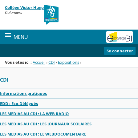
Panneau de gestion des cookies
Collège Victor Hugo
Menu de la rubrique
Contenu
Colomiers
MENU
Se connecter
Vous êtes ici :
Accueil
›
CDI
›
Expositions
›
CDI
Informations pratiques
EDD : Eco-Délégués
LES MEDIAS AU CDI : LA WEB RADIO
LES MEDIAS AU CDI : LES JOURNAUX SCOLAIRES
LES MEDIAS AU CDI : LE WEBDOCUMENTAIRE