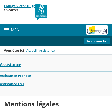
Panneau de gestion des cookies
Collège Victor Hugo
Menu de la rubrique
Contenu
Colomiers
MENU
Se connecter
Vous êtes ici :
Accueil
›
Assistance
›
Assistance
Assistance Pronote
Assistance ENT
Mentions légales